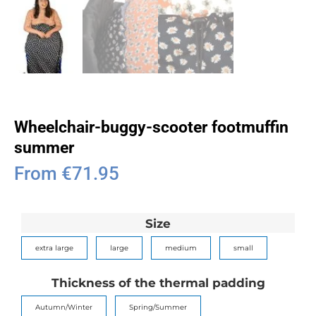
Wheelchair-buggy-scooter footmuffin
summer
From
€
71.95
Size
extra large
large
medium
small
Thickness of the thermal padding
Autumn/Winter
Spring/Summer