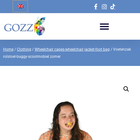
Home
/
Clothing
/
Wheelchair capes-wheelchair jacket-foot bag
/ Voetenzak
rolstoel-buggy-scootmobiel zomer