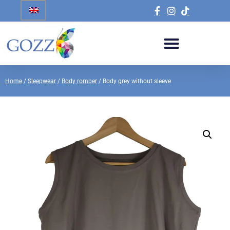
Home
/
Sleepwear
/
Body romper
/ Body grey without sleeve