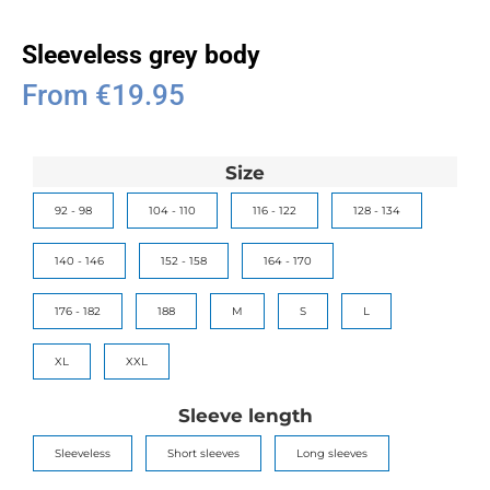
Sleeveless grey body
From
€
19.95
Size
92 - 98
104 - 110
116 - 122
128 - 134
140 - 146
152 - 158
164 - 170
176 - 182
188
M
S
L
XL
XXL
Sleeve length
Sleeveless
Short sleeves
Long sleeves