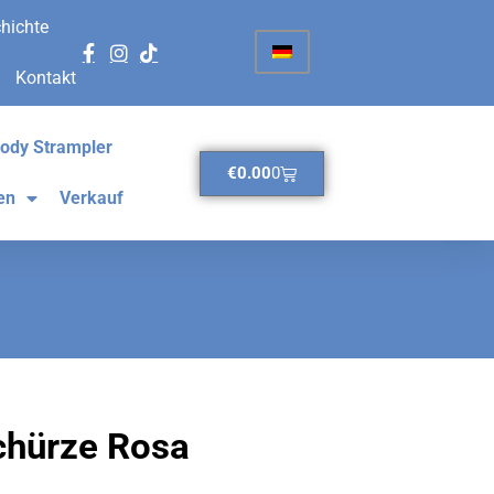
hichte
Kontakt
ody Strampler
€
0.00
0
en
Verkauf
chürze Rosa