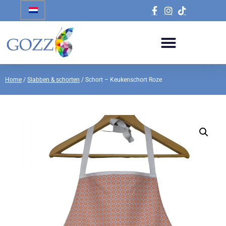
Home
/
Slabben & schorten
/ Schort – Keukenschort Roze