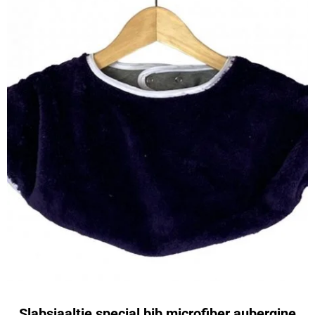
Slabsjaaltje special bib microfiber aubergine