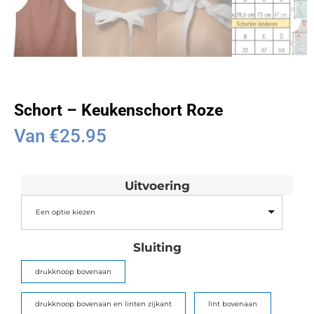
Schort – Keukenschort Roze
Van
€
25.95
Uitvoering
Een optie kiezen
Sluiting
drukknoop bovenaan
drukknoop bovenaan en linten zijkant
lint bovenaan