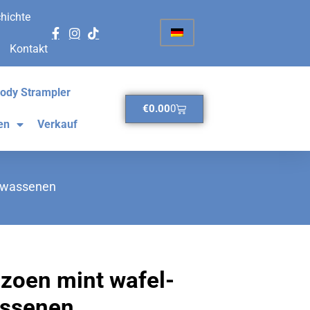
hichte
Kontakt
ody Strampler
€
0.00
0
en
Verkauf
olwassenen
zoen mint wafel-
assenen