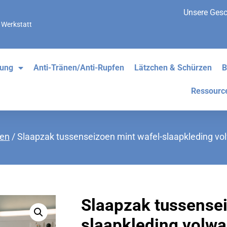
Unsere Gesc
 Werkstatt
dung
Anti-Tränen/Anti-Rupfen
Lätzchen & Schürzen
B
Ressourc
ßen
/ Slaapzak tussenseizoen mint wafel-slaapkleding v
Slaapzak tussensei
slaapkleding volw