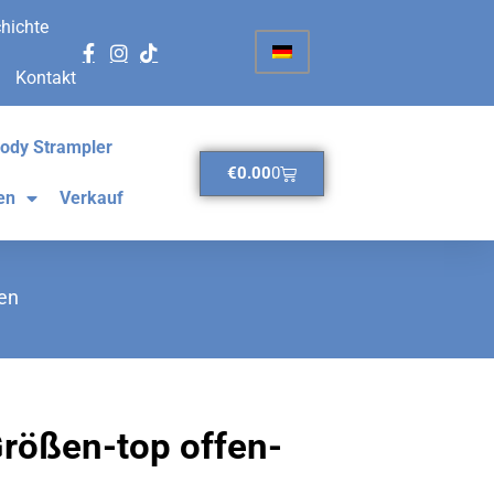
hichte
Kontakt
ody Strampler
€
0.00
0
en
Verkauf
en
rößen-top offen-