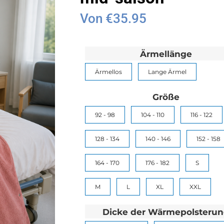
Von
€
35.95
Ärmellänge
Ärmellos
Lange Ärmel
Größe
92 - 98
104 - 110
116 - 122
128 - 134
140 - 146
152 - 158
164 - 170
176 - 182
S
M
L
XL
XXL
Dicke der Wärmepolsteru