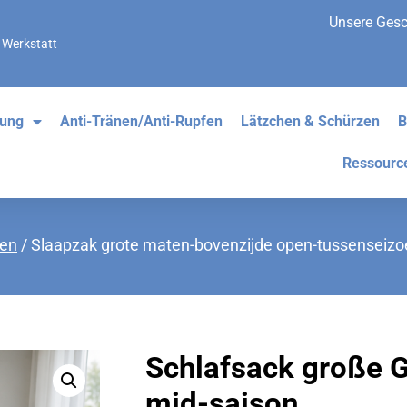
Unsere Gesc
 Werkstatt
dung
Anti-Tränen/Anti-Rupfen
Lätzchen & Schürzen
B
Ressourc
ßen
/ Slaapzak grote maten-bovenzijde open-tussenseizo
Schlafsack große G
mid-saison