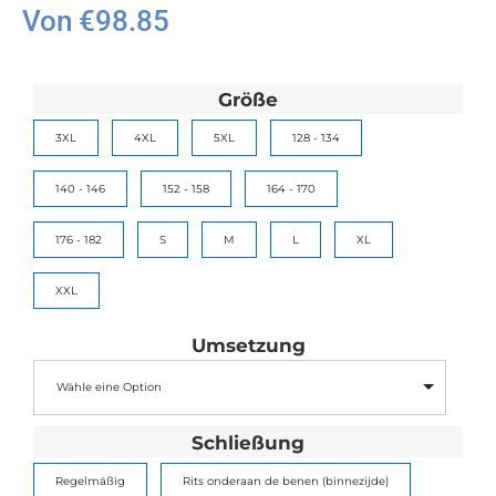
Von
€
98.85
Größe
3XL
4XL
5XL
128 - 134
140 - 146
152 - 158
164 - 170
176 - 182
S
M
L
XL
XXL
Umsetzung
Wähle eine Option
Schließung
Regelmäßig
Rits onderaan de benen (binnezijde)