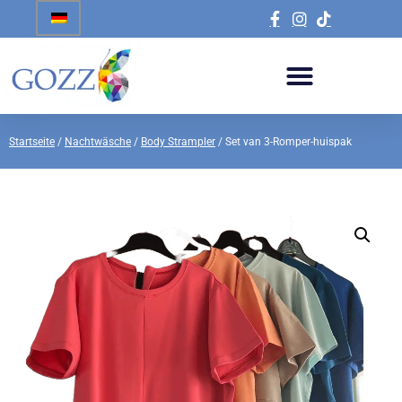
Startseite
/
Nachtwäsche
/
Body Strampler
/ Set van 3-Romper-huispak