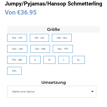
Jumpy/Pyjamas/Hansop Schmetterling
Von
€
36.95
Größe
104 - 110
116 - 122
128 - 134
140 - 146
152 - 158
164 - 170
176 - 182
S
M
L
XL
XXL
Umsetzung
Wähle eine Option