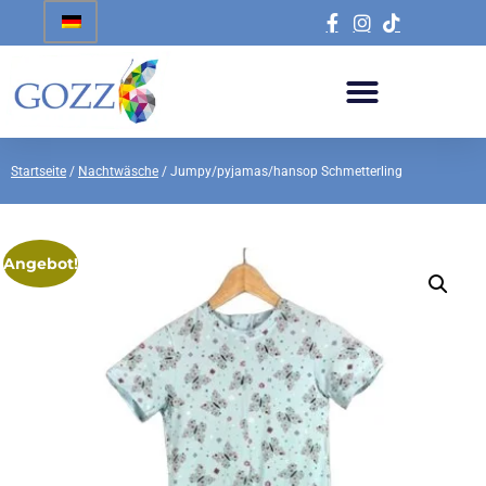
Startseite
/
Nachtwäsche
/ Jumpy/pyjamas/hansop Schmetterling
Angebot!