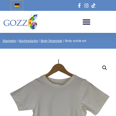
Startseite
/
Nachtwäsche
/
Body Strampler
/ Body sonde wit