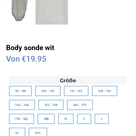
Body sonde wit
Von
€
19.95
Größe
92 - 98
104 - 110
116 - 122
128 - 134
140 - 146
152 - 158
164 - 170
176 - 182
188
M
S
L
XL
XXL