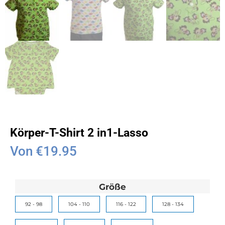
Körper-T-Shirt 2 in1-Lasso
Von
€
19.95
Größe
92 - 98
104 - 110
116 - 122
128 - 134