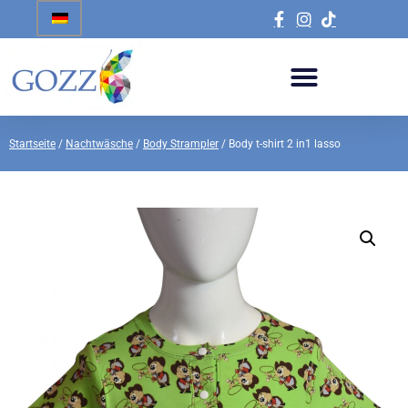
Startseite
/
Nachtwäsche
/
Body Strampler
/ Body t-shirt 2 in1 lasso