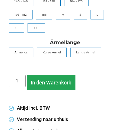
140 - 146
152 - 158
164 - 170
176 - 182
188
M
S
L
XL
XXL
Ärmellänge
Ärmellos
Kurze Ärmel
Lange Ärmel
In den Warenkorb
Altijd incl. BTW
Verzending naar u thuis