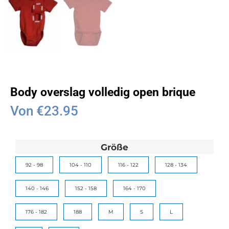
Body overslag volledig open brique
Von
€
23.95
Größe
92 - 98
104 - 110
116 - 122
128 - 134
140 - 146
152 - 158
164 - 170
176 - 182
188
M
S
L