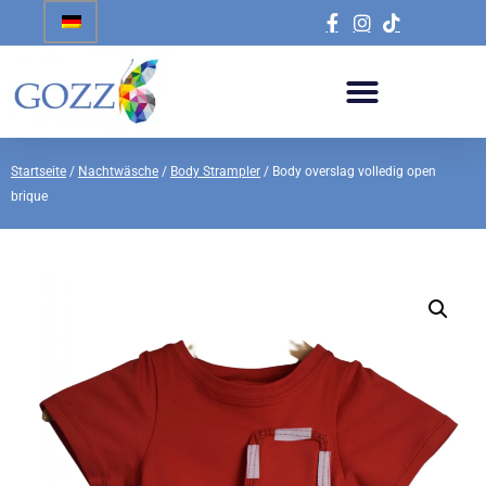
Startseite
/
Nachtwäsche
/
Body Strampler
/ Body overslag volledig open
brique