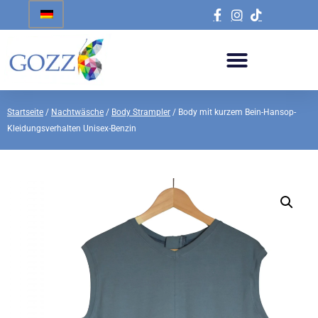
Startseite
/
Nachtwäsche
/
Body Strampler
/ Body mit kurzem Bein-Hansop-
Kleidungsverhalten Unisex-Benzin