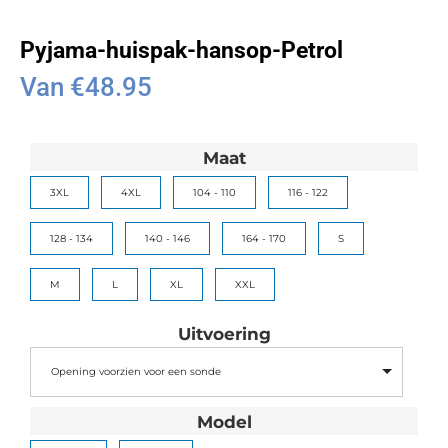
Pyjama-huispak-hansop-Petrol
Van
€
48.95
Maat
3XL
4XL
104 - 110
116 - 122
128 - 134
140 - 146
164 - 170
S
M
L
XL
XXL
Uitvoering
Opening voorzien voor een sonde
Model