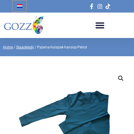
Home
/
Slaapkledij
/ Pyjama-huispak-hansop-Petrol