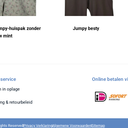
mpy-huispak zonder
Jumpy besty
 mint
service
Online betalen v
n in oplage
ng & retourbeleid
rights Reserved
Privacy Verklaring
Algemene Voorwaarden
Sitemap