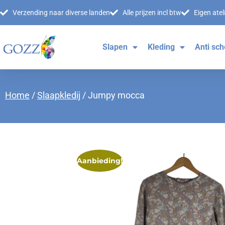
Verzending naar diverse landen
Alle prijzen incl btw
Eigen atel
Slapen
Kleding
Anti sch
Home
/
Slaapkledij
/ Jumpy mocca
Aanbieding!