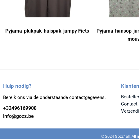
Pyjama-plukpak-huispak-jumpy Fiets
Pyjama-hansop-ju
mouw
Hulp nodig?
Klanten
Bestelle
Bereik ons via de onderstaande contactgegevens.
Contact
+32496169908
Verzendi
info@gozz.be
© 2024 Gozz4all. All 