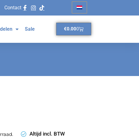
Contact
delen
Sale
€
0.00
0
Altijd incl. BTW
rraad.