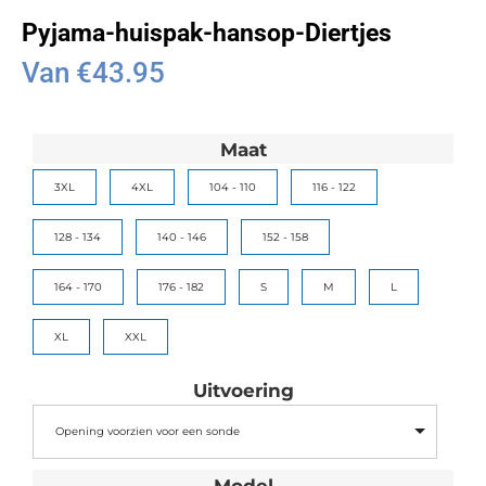
Pyjama-huispak-hansop-Diertjes
Van
€
43.95
Maat
3XL
4XL
104 - 110
116 - 122
128 - 134
140 - 146
152 - 158
164 - 170
176 - 182
S
M
L
XL
XXL
Uitvoering
Opening voorzien voor een sonde
Model