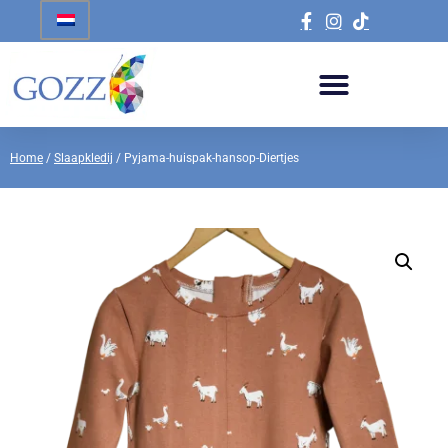
Home
/
Slaapkledij
/ Pyjama-huispak-hansop-Diertjes