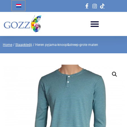
Home
/
Slaapkledij
/ Heren pyjama-knoop&streep-grote maten