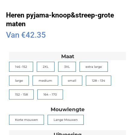
Heren pyjama-knoop&streep-grote
maten
Van
€
42.35
Maat
146 -152
2XL
3XL
extra large
large
medium
small
128 – 134
152 - 158
164 – 170
Mouwlengte
Korte mouwen
Lange Mouwen
Uitvoering