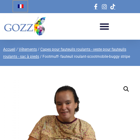
Accueil
/
Vêtements
/
Capes pour fauteuils roulants - veste pour fauteuils
roulants - sac à pieds
/ Footmuff- fauteuil roulant-scootmobile-buggy stripe