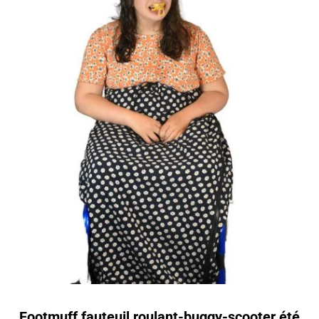
Footmuff fauteuil roulant-buggy-scooter été