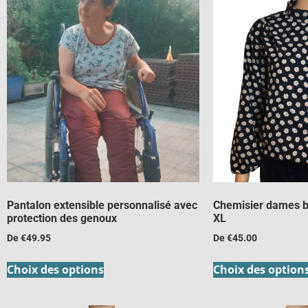
Pantalon extensible personnalisé avec
Chemisier dames b
protection des genoux
XL
De
€
49.95
De
€
45.00
Choix des options
Choix des option