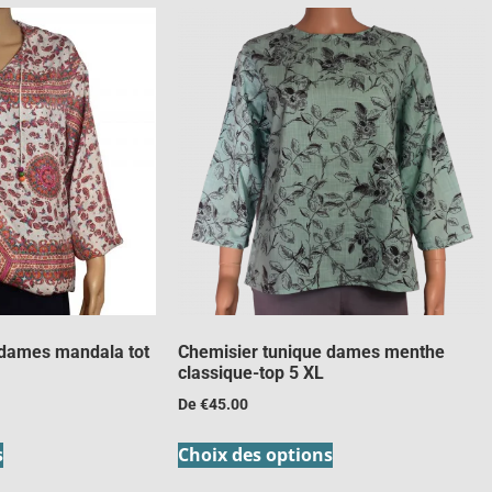
 dames mandala tot
Chemisier tunique dames menthe
classique-top 5 XL
De
€
45.00
s
Choix des options