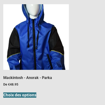
Mackintosh - Anorak - Parka
De
€
48.95
Choix des options