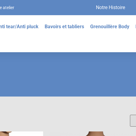
Notre Histoire
 atelier
nti tear/Anti pluck
Bavoirs et tabliers
Grenouillère Body