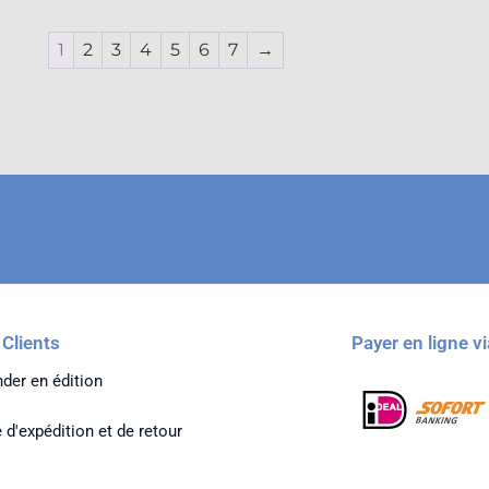
1
2
3
4
5
6
7
→
 Clients
Payer en ligne vi
er en édition
 d'expédition et de retour