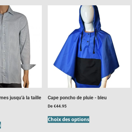
s jusqu'à la taille
Cape poncho de pluie - bleu
De
€
44.95
Choix des options
s