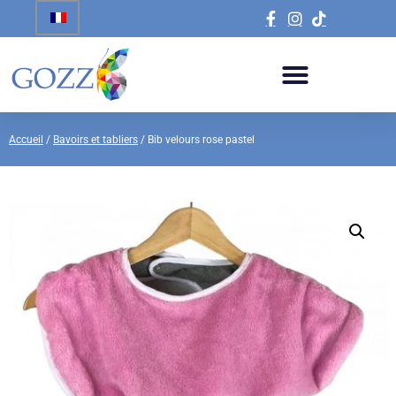
Accueil
/
Bavoirs et tabliers
/ Bib velours rose pastel