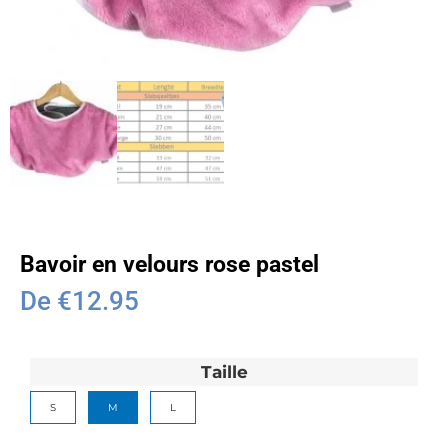
Bavoir en velours rose pastel
De
€
12.95
Taille
S
M
L
Effacer