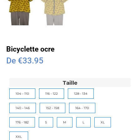
Bicyclette ocre
De
€
33.95
Taille
104 - 110
116 - 122
128 - 134
140 - 146
152 - 158
164 - 170
176 - 182
S
M
L
XL
XXL