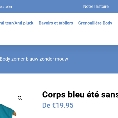
Notre Histoire
 atelier
nti tear/Anti pluck
Bavoirs et tabliers
Grenouillère Body
 Body zomer blauw zonder mouw
Corps bleu été sa
De
€
19.95