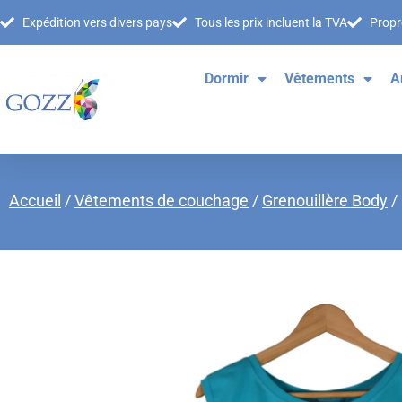
Expédition vers divers pays
Tous les prix incluent la TVA
Propre
Dormir
Vêtements
A
Accueil
/
Vêtements de couchage
/
Grenouillère Body
/