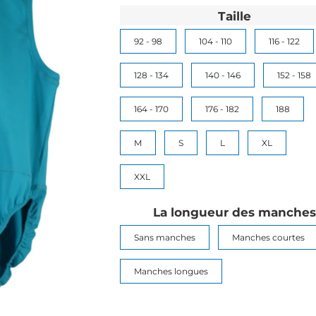
Taille
92 - 98
104 - 110
116 - 122
128 - 134
140 - 146
152 - 158
164 - 170
176 - 182
188
M
S
L
XL
XXL
La longueur des manches
Sans manches
Manches courtes
Manches longues