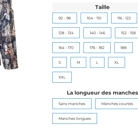
Taille
92 - 98
104 - 110
116 - 122
128 - 134
140 - 146
152 - 158
164 - 170
176 - 182
188
S
M
L
XL
XXL
La longueur des manches
Sans manches
Manches courtes
Manches longues