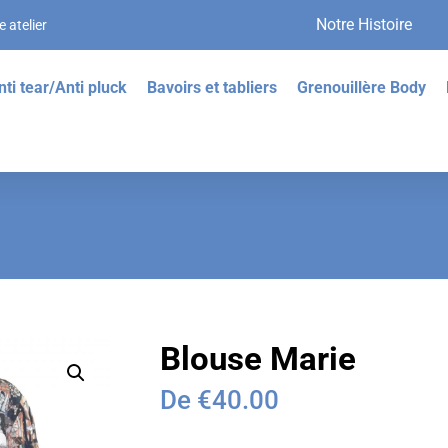
Notre Histoire
 atelier
nti tear/Anti pluck
Bavoirs et tabliers
Grenouillère Body
Blouse Marie
De
€
40.00