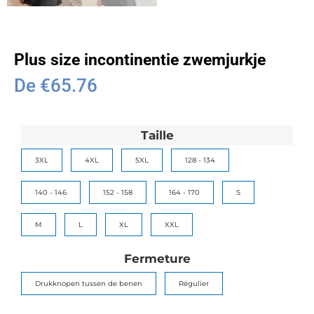
Plus size incontinentie zwemjurkje
De
€
65.76
Taille
3XL
4XL
5XL
128 - 134
140 - 146
152 - 158
164 - 170
S
M
L
XL
XXL
Fermeture
Drukknopen tussen de benen
Régulier