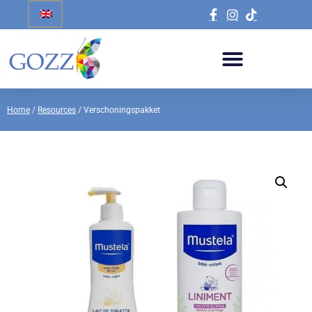
Home
/
Resources
/ Verschoningspakket