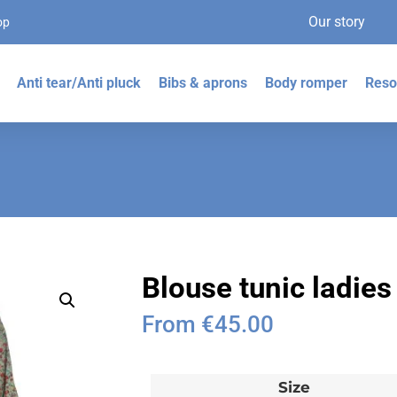
Our story
op
Anti tear/Anti pluck
Bibs & aprons
Body romper
Reso
Blouse tunic ladies
From
€
45.00
Size