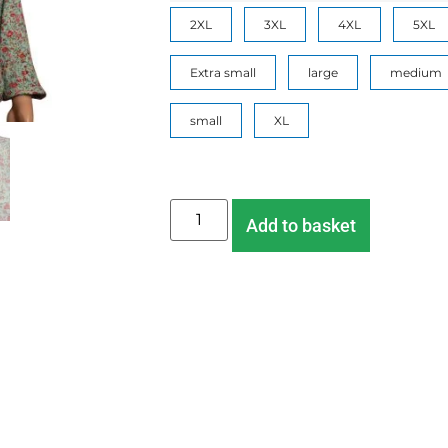
2XL
3XL
4XL
5XL
Extra small
large
medium
small
XL
Add to basket