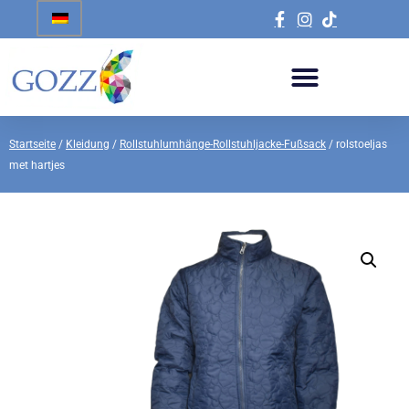
Startseite
/
Kleidung
/
Rollstuhlumhänge-Rollstuhljacke-Fußsack
/ rolstoeljas
met hartjes