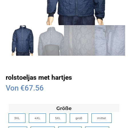
rolstoeljas met hartjes
Von
€
67.56
Größe
3XL
4XL
5XL
groß
mittel