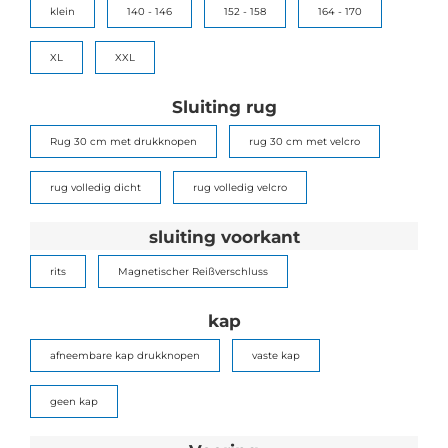
klein
140 - 146
152 - 158
164 - 170
XL
XXL
Sluiting rug
Rug 30 cm met drukknopen
rug 30 cm met velcro
rug volledig dicht
rug volledig velcro
sluiting voorkant
rits
Magnetischer Reißverschluss
kap
afneembare kap drukknopen
vaste kap
geen kap