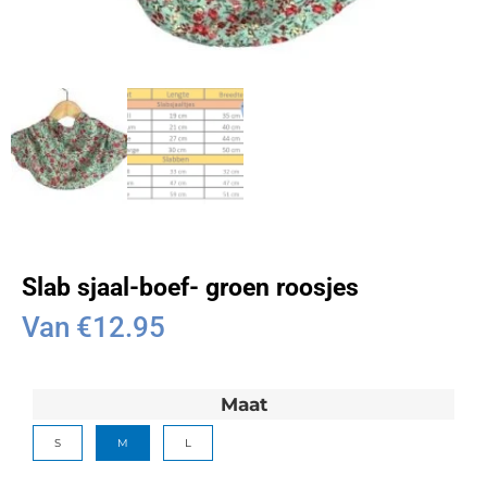
Slab sjaal-boef- groen roosjes
Van
€
12.95
Maat
S
M
L
Wissen