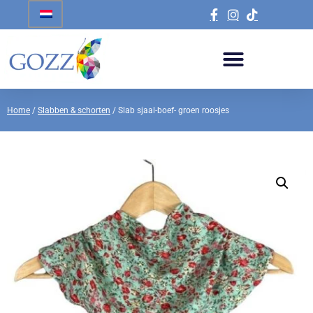
Home
/
Slabben & schorten
/ Slab sjaal-boef- groen roosjes