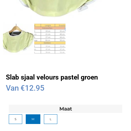
Slab sjaal velours pastel groen
Van
€
12.95
Maat
S
M
L
Wissen