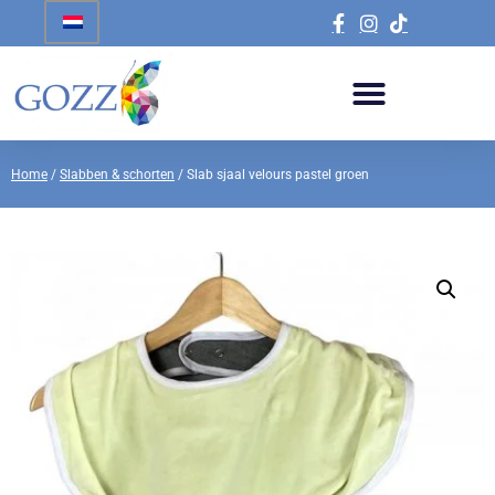
Home
/
Slabben & schorten
/ Slab sjaal velours pastel groen