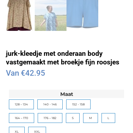
jurk-kleedje met onderaan body
vastgemaakt met broekje fijn roosjes
Van
€
42.95
Maat
128 – 134
140 - 146
152 - 158
164 – 170
176 – 182
S
M
L
XL
XXL