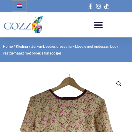
Home
/
Kleding
/
Jurken-kleedjes-dress
/ jurk-kleedje met onderaan body
vastgemaakt met broekje fijn roosjes