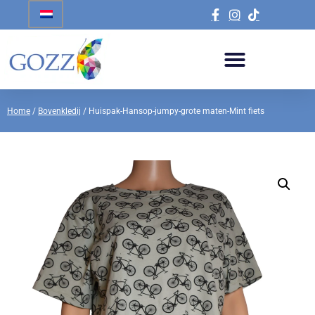
Home
/
Bovenkledij
/ Huispak-Hansop-jumpy-grote maten-Mint fiets