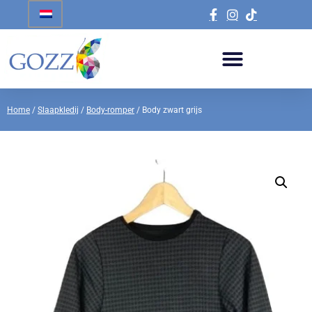
Home
/
Slaapkledij
/
Body-romper
/ Body zwart grijs