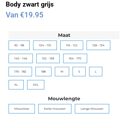
Body zwart grijs
Van
€
19.95
Maat
92 - 98
104 - 110
116 - 122
128 - 134
140 - 146
152 - 158
164 - 170
176 - 182
188
M
S
L
XL
XXL
Mouwlengte
Mouwloos
Korte mouwen
Lange Mouwen