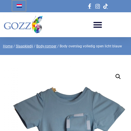
Home
/
Slaapkledij
/
Body-romper
/ Body overslag volledig open licht blauw