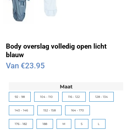
Body overslag volledig open licht
blauw
Van
€
23.95
Maat
92 - 98
104 - 110
116 - 122
128 - 134
140 - 146
152 - 158
164 - 170
176 - 182
188
M
S
L